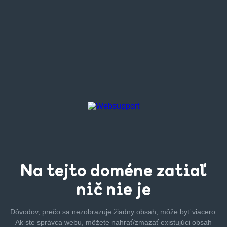
Na tejto
doméne zatiaľ
nič nie je
Dôvodov, prečo sa nezobrazuje žiadny obsah, môže byť
viacero.
Ak ste správca webu, môžete nahrať/zmazať
existujúci obsah